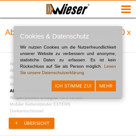
Absperrpfosten herausnehmbar 70 x
Cookies & Datenschutz
70 mm
Wir nutzen Cookies um die Nutzerfreundlichkeit
unserer Website zu verbessern und anonyme,
statistiche Daten zu erfassen. Es ist kein
Absperrpfosten zur Fixmontage Ø 60 mm
Rückschluss auf Sie als Person möglich.
Lesen
Absperrpfosten umlegbar Ø 60 mm
Sie unsere Datenschutzerklärung.
Absperrpfosten überfahrbar Ø 80 mm
Absperrpfosten zur Fixmontage 70 x 70 mm
ICH STIMME ZU!
MEHR
Absperrpfosten herausnehmbar 70 x 70 mm
Absperrpfosten umlegbar 70 x 70 mm
Mobiler Kettenständer EXTERN
Dreikantschlüssel
keyboard_arrow_left
ÜBERSICHT